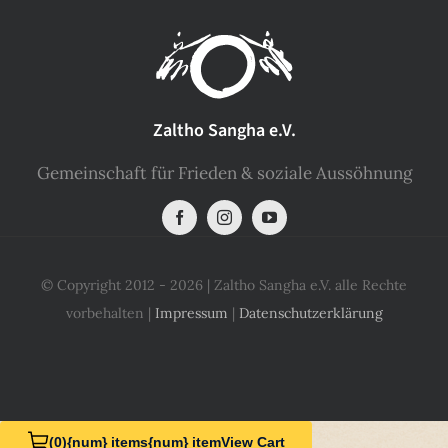
SHOP
KONTAKT
Zaltho Sangha e.V.
Gemeinschaft für Frieden & soziale Aussöhnung
Spenden
© Copyright 2012 - 2026 | Zaltho Sangha e.V. alle Rechte
vorbehalten |
Impressum
|
Datenschutzerklärung
(0)
{num} items
{num} item
View Cart